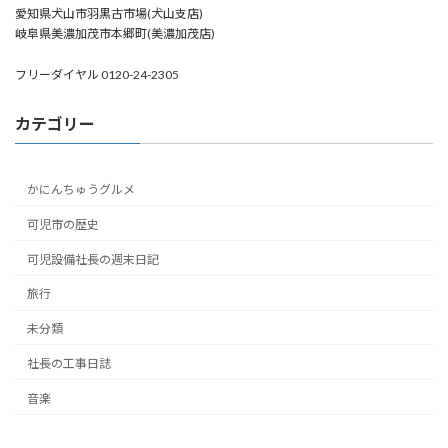
愛知県犬山市羽黒古市場(犬山支店)
岐阜県美濃加茂市本郷町(美濃加茂店)
フリーダイヤル 0120-24-2305
カテゴリー
かにんちゅうグルメ
可児市の歴史
可児設備社長の週末日記
旅行
未分類
社長の工事日誌
音楽