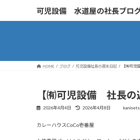
コ
ナ
可児設備 水道屋の社長ブロ
ン
ビ
テ
ゲ
ン
ー
ツ
シ
へ
ョ
ス
ン
キ
に
ッ
移
HOME
ブログ
可児設備社長の週末日記
【㈲可児設
プ
動
【㈲可児設備 社長の週
最
2026年4月4日
2026年4月8日
kanisets
終
更
カレーハウスCoCo壱番屋
新
日
時