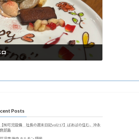
メロ
cent Posts
【㈲可児設備 社長の週末日記vol217】ばあばの住む、沖永
良部島
可児市 焼肉 ホルモン 翔苑