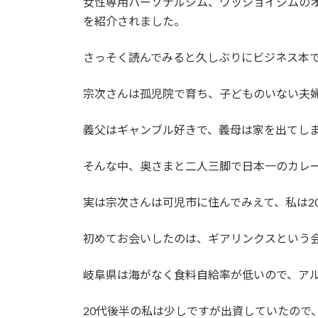
女性専用パーソナルジム、ワッショイジムのオ
:
を紹介されました。
さっそく読んでみると久しぶりにビジネス本
宗次さんは孤児院で育ち、子どものいない夫
義父はギャンブル好きで、義母は家を出てし
そんな中、奥さまと二人三脚で日本一のカレ
実は宗次さんは可児市に住んでみえて、私は2
初めてお会いしたのは、ギアリンクスという
岐阜県は海がなく食料自給率が低いので、ア
20代後半の私は少しですが出資していたので