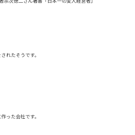
業者宗次徳二さん著書「日本一の変人経営者」
をされたそうです。
に作った会社です。