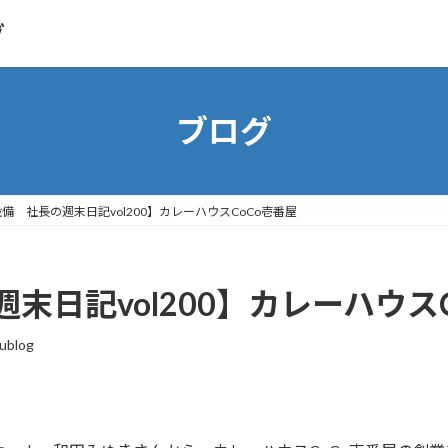
グ
ブログ
備 社長の週末日記vol200】カレーハウスCoCo壱番屋
末日記vol200】カレーハウスC
ublog