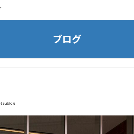
グ
ブログ
etsublog