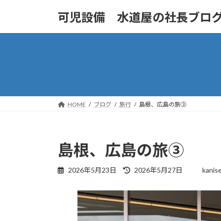
コ
ナ
可児設備 水道屋の社長ブロ
ン
ビ
テ
ゲ
ン
ー
ツ
シ
へ
ョ
ス
ン
キ
に
ッ
移
HOME
ブログ
旅行
島根、広島の旅③
プ
動
島根、広島の旅③
最
2026年5月23日
2026年5月27日
kanis
終
更
新
日
時