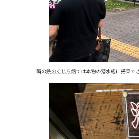
隣の
鉄のくじら館
では本物の潜水艦に搭乗で