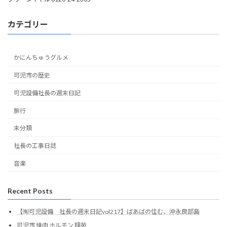
カテゴリー
かにんちゅうグルメ
可児市の歴史
可児設備社長の週末日記
旅行
未分類
社長の工事日誌
音楽
Recent Posts
【㈲可児設備 社長の週末日記vol217】ばあばの住む、沖永良部島
可児市 焼肉 ホルモン 翔苑