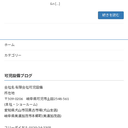
&n […]
続きを読む
ホーム
カテゴリー
可児設備ブログ
会社名 有限会社可児設備
所在地
〒509-0206 岐阜県可児市土田2548-561
(本社・ショールーム)
愛知県犬山市羽黒古市場(犬山支店)
岐阜県美濃加茂市本郷町(美濃加茂店)
フリーダイヤル 0120-24-2305