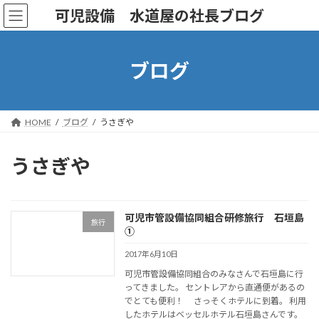
コ
ナ
可児設備 水道屋の社長ブログ
ン
ビ
テ
ゲ
ン
ー
ツ
シ
ブログ
へ
ョ
ス
ン
キ
に
ッ
移
HOME
ブログ
うさぎや
プ
動
うさぎや
可児市管設備協同組合研修旅行 石垣島
旅行
①
2017年6月10日
可児市管設備協同組合のみなさんで石垣島に行
ってきました。 セントレアから直通便があるの
でとても便利！ さっそくホテルに到着。 利用
したホテルはベッセルホテル石垣島さんです。