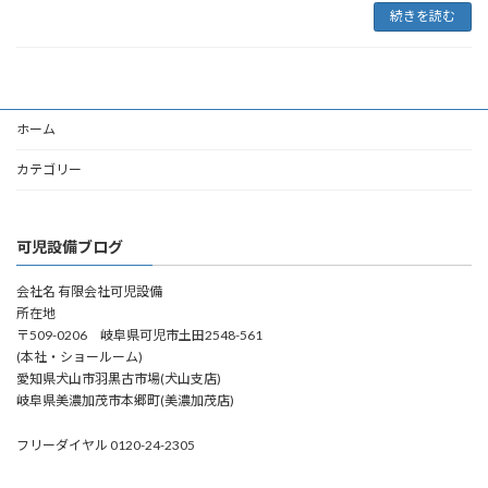
続きを読む
ホーム
カテゴリー
可児設備ブログ
会社名 有限会社可児設備
所在地
〒509-0206 岐阜県可児市土田2548-561
(本社・ショールーム)
愛知県犬山市羽黒古市場(犬山支店)
岐阜県美濃加茂市本郷町(美濃加茂店)
フリーダイヤル 0120-24-2305