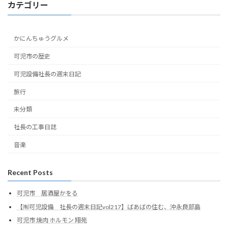
カテゴリー
かにんちゅうグルメ
可児市の歴史
可児設備社長の週末日記
旅行
未分類
社長の工事日誌
音楽
Recent Posts
可児市 居酒屋かをる
【㈲可児設備 社長の週末日記vol217】ばあばの住む、沖永良部島
可児市 焼肉 ホルモン 翔苑