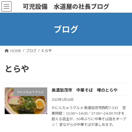
コ
ナ
可児設備 水道屋の社長ブログ
ン
ビ
テ
ゲ
ン
ー
ツ
シ
ブログ
へ
ョ
ス
ン
キ
に
ッ
移
HOME
ブログ
とらや
プ
動
とらや
美濃加茂市 中華そば 噂のとらや
かにんちゅうグルメ
2023年1月26日
かにんちゅうグルメ 美濃加茂市西町7-313 営
業時間：11:00～14:00／17:00～24:00 70才を
超える店主が、50年ぶりに中華そば店をオープ
ン！ 昔ながらの中華そばが楽しめます。