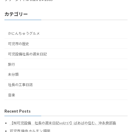
カテゴリー
かにんちゅうグルメ
可児市の歴史
可児設備社長の週末日記
旅行
未分類
社長の工事日誌
音楽
Recent Posts
【㈲可児設備 社長の週末日記vol217】ばあばの住む、沖永良部島
可児市 焼肉 ホルモン 翔苑