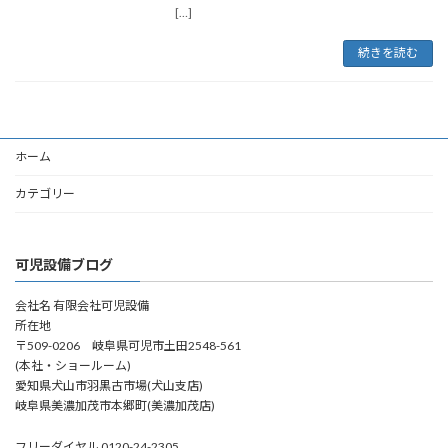
[…]
続きを読む
ホーム
カテゴリー
可児設備ブログ
会社名 有限会社可児設備
所在地
〒509-0206 岐阜県可児市土田2548-561
(本社・ショールーム)
愛知県犬山市羽黒古市場(犬山支店)
岐阜県美濃加茂市本郷町(美濃加茂店)
フリーダイヤル 0120-24-2305