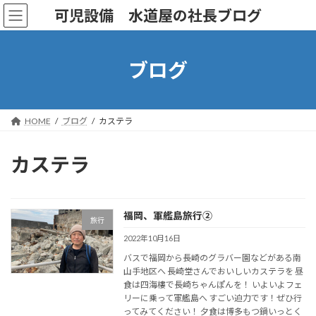
コ
ナ
可児設備 水道屋の社長ブログ
ン
ビ
テ
ゲ
ン
ー
ツ
シ
ブログ
へ
ョ
ス
ン
キ
に
ッ
移
HOME
ブログ
カステラ
プ
動
カステラ
福岡、軍艦島旅行②
旅行
2022年10月16日
バスで福岡から長崎のグラバー園などがある南
山手地区へ 長崎堂さんでおいしいカステラを 昼
食は四海樓で長崎ちゃんぽんを！ いよいよフェ
リーに乗って軍艦島へ すごい迫力です！ぜひ行
ってみてください！ 夕食は博多もつ鍋いっとく