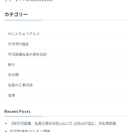
カテゴリー
かにんちゅうグルメ
可児市の歴史
可児設備社長の週末日記
旅行
未分類
社長の工事日誌
音楽
Recent Posts
【㈲可児設備 社長の週末日記vol217】ばあばの住む、沖永良部島
可児市 焼肉 ホルモン 翔苑