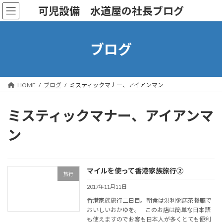
コ
ナ
可児設備 水道屋の社長ブログ
ン
ビ
テ
ゲ
ン
ー
ツ
シ
ブログ
へ
ョ
ス
ン
キ
に
ッ
移
HOME
ブログ
ミスティックマナー、アイアンマン
プ
動
ミスティックマナー、アイアンマ
ン
マイルを使って香港家族旅行②
旅行
2017年11月11日
香港家族旅行二日目。朝食は洪利粥店茶餐廳で
おいしいおかゆを。 このお店は簡単な日本語
も使えますのでお客も日本人が多くとても便利