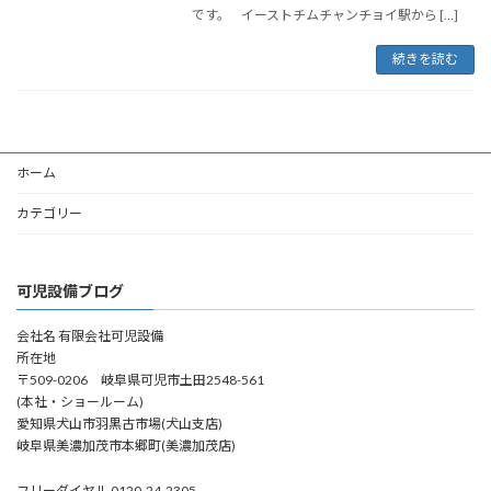
です。 イーストチムチャンチョイ駅から […]
続きを読む
ホーム
カテゴリー
可児設備ブログ
会社名 有限会社可児設備
所在地
〒509-0206 岐阜県可児市土田2548-561
(本社・ショールーム)
愛知県犬山市羽黒古市場(犬山支店)
岐阜県美濃加茂市本郷町(美濃加茂店)
フリーダイヤル 0120-24-2305