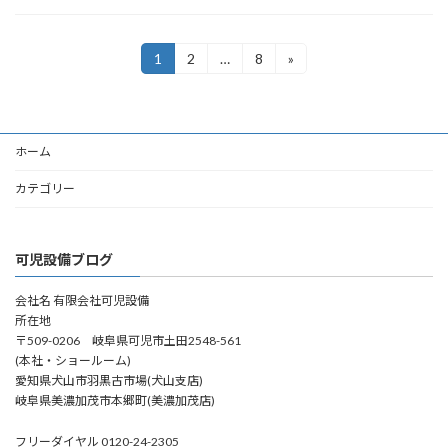
投
1
2
…
8
»
固
固
固
定
定
定
稿
ペ
ペ
ペ
ー
ー
ー
の
ジ
ジ
ジ
ホーム
ペ
ー
カテゴリー
ジ
送
可児設備ブログ
り
会社名 有限会社可児設備
所在地
〒509-0206 岐阜県可児市土田2548-561
(本社・ショールーム)
愛知県犬山市羽黒古市場(犬山支店)
岐阜県美濃加茂市本郷町(美濃加茂店)
フリーダイヤル 0120-24-2305