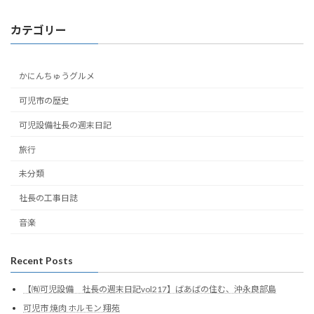
カテゴリー
かにんちゅうグルメ
可児市の歴史
可児設備社長の週末日記
旅行
未分類
社長の工事日誌
音楽
Recent Posts
【㈲可児設備 社長の週末日記vol217】ばあばの住む、沖永良部島
可児市 焼肉 ホルモン 翔苑