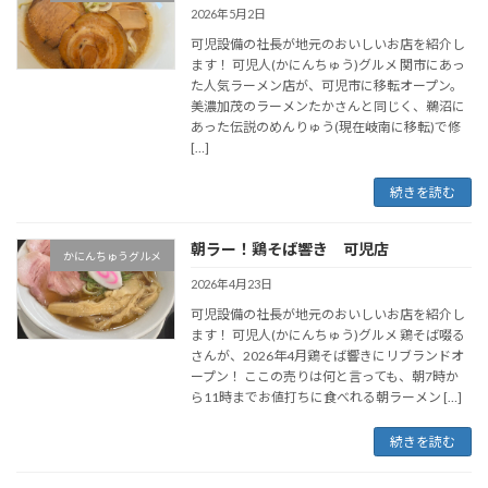
2026年5月2日
可児設備の社長が地元のおいしいお店を紹介し
ます！ 可児人(かにんちゅう)グルメ 関市にあっ
た人気ラーメン店が、可児市に移転オープン。
美濃加茂のラーメンたかさんと同じく、鵜沼に
あった伝説のめんりゅう(現在岐南に移転)で修
[…]
続きを読む
朝ラー！鶏そば響き 可児店
かにんちゅうグルメ
2026年4月23日
可児設備の社長が地元のおいしいお店を紹介し
ます！ 可児人(かにんちゅう)グルメ 鶏そば啜る
さんが、2026年4月鶏そば響きにリブランドオ
ープン！ ここの売りは何と言っても、朝7時か
ら11時までお値打ちに食べれる朝ラーメン […]
続きを読む