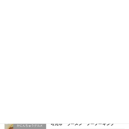
ます！ 可児人(かにんちゅう)グルメ これまで自
宅横の工房で営業されていた大人気ツキコ菓子
屋さんが、可児市土田の古民家にニューリアル
オープン！ かなり仕込みにこだわり、たいへん
お […]
続きを読む
Makapu'ucafe(マカプーカフェ) 可児川
かにんちゅうグルメ
合店
2026年5月8日
可児設備の社長が地元のおいしいお店を紹介し
ます！ 可児人(かにんちゅう)グルメ 美濃加茂の
大人気カフェ、Makapu'ucafeが可児市川合にあ
った喫茶チハルさんの跡地にオープン！ 美濃加
茂店の大人気モーニングやランチが […]
続きを読む
可児市 ラーメン ブーブーキング
かにんちゅうグルメ