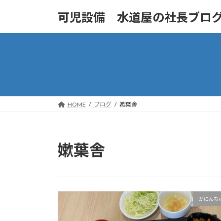
コ
ナ
可児設備 水道屋の社長ブロ
ン
ビ
テ
ゲ
ン
ー
ツ
シ
へ
ョ
ス
ン
キ
に
ッ
移
HOME
ブログ
嫰葉舎
プ
動
嫰葉舎
かにんち