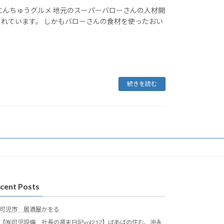
にんちゅうグルメ 地元のスーパーバローさんの人材開
れています。 しかもバローさんの食材を使ったおい
続きを読む
cent Posts
可児市 居酒屋かをる
【㈲可児設備 社長の週末日記vol217】ばあばの住む、沖永