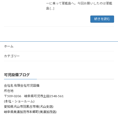
ーに乗って軍艦島へ。今回お願いしたのは軍艦
島 […]
続きを読む
ホーム
カテゴリー
可児設備ブログ
会社名 有限会社可児設備
所在地
〒509-0206 岐阜県可児市土田2548-561
(本社・ショールーム)
愛知県犬山市羽黒古市場(犬山支店)
岐阜県美濃加茂市本郷町(美濃加茂店)