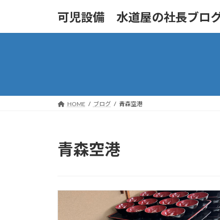
コ
ナ
可児設備 水道屋の社長ブロ
ン
ビ
テ
ゲ
ン
ー
ツ
シ
へ
ョ
ス
ン
キ
に
ッ
移
HOME
ブログ
青森空港
プ
動
青森空港