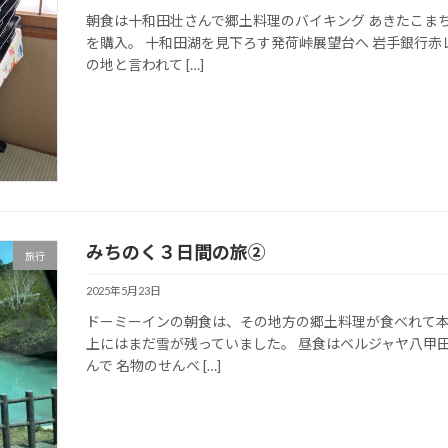
朝食は十和田壮さんで郷土料理のバイキング あきたこま
を購入。 十和田湖を見下ろす発荷峠展望台へ 岩手銀行赤
の地と言われて […]
みちのく３日間の旅②
旅行
2025年5月23日
ドーミーインの朝食は、その地方の郷土料理が食べれて本
上にはまだ雪が残っていました。 昼食はベルジャヤ八甲
んで 名物のせんべ […]