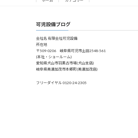
ホーム
カテゴリー
可児設備ブログ
会社名 有限会社可児設備
所在地
〒509-0206 岐阜県可児市土田2548-561
(本社・ショールーム)
愛知県犬山市羽黒古市場(犬山支店)
岐阜県美濃加茂市本郷町(美濃加茂店)
フリーダイヤル 0120-24-2305