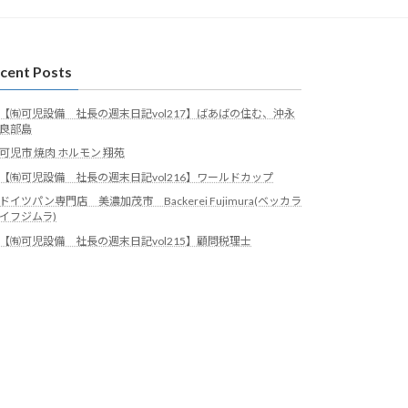
cent Posts
【㈲可児設備 社長の週末日記vol217】ばあばの住む、沖永
良部島
可児市 焼肉 ホルモン 翔苑
【㈲可児設備 社長の週末日記vol216】ワールドカップ
ドイツパン専門店 美濃加茂市 Backerei Fujimura(ベッカラ
イフジムラ)
【㈲可児設備 社長の週末日記vol215】顧問税理士