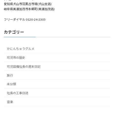
愛知県犬山市羽黒古市場(犬山支店)
岐阜県美濃加茂市本郷町(美濃加茂店)
フリーダイヤル 0120-24-2305
カテゴリー
かにんちゅうグルメ
可児市の歴史
可児設備社長の週末日記
旅行
未分類
社長の工事日誌
音楽