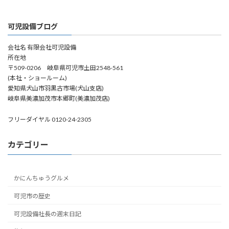
可児設備ブログ
会社名 有限会社可児設備
所在地
〒509-0206 岐阜県可児市土田2548-561
(本社・ショールーム)
愛知県犬山市羽黒古市場(犬山支店)
岐阜県美濃加茂市本郷町(美濃加茂店)
フリーダイヤル 0120-24-2305
カテゴリー
かにんちゅうグルメ
可児市の歴史
可児設備社長の週末日記