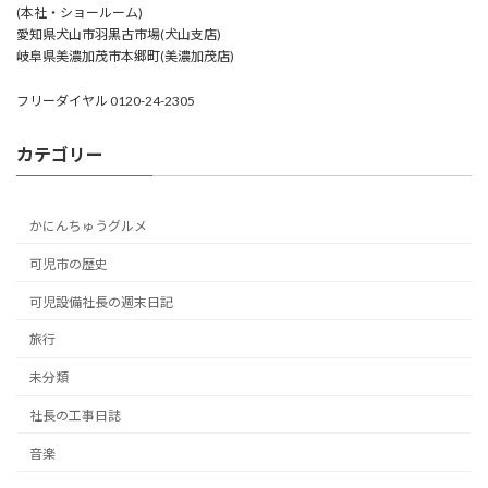
(本社・ショールーム)
愛知県犬山市羽黒古市場(犬山支店)
岐阜県美濃加茂市本郷町(美濃加茂店)
フリーダイヤル 0120-24-2305
カテゴリー
かにんちゅうグルメ
可児市の歴史
可児設備社長の週末日記
旅行
未分類
社長の工事日誌
音楽