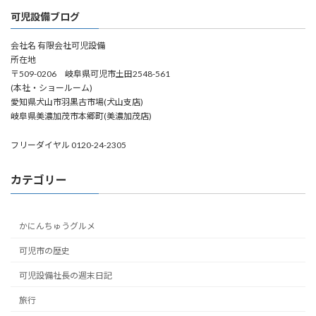
可児設備ブログ
会社名 有限会社可児設備
所在地
〒509-0206 岐阜県可児市土田2548-561
(本社・ショールーム)
愛知県犬山市羽黒古市場(犬山支店)
岐阜県美濃加茂市本郷町(美濃加茂店)
フリーダイヤル 0120-24-2305
カテゴリー
かにんちゅうグルメ
可児市の歴史
可児設備社長の週末日記
旅行