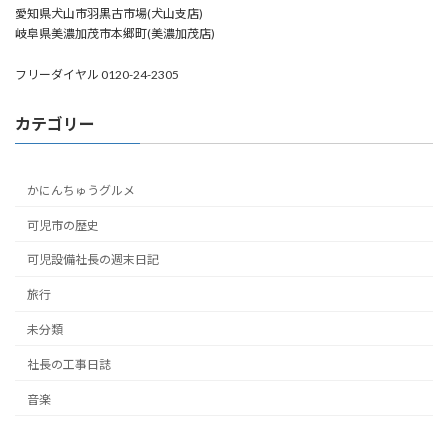
愛知県犬山市羽黒古市場(犬山支店)
岐阜県美濃加茂市本郷町(美濃加茂店)
フリーダイヤル 0120-24-2305
カテゴリー
かにんちゅうグルメ
可児市の歴史
可児設備社長の週末日記
旅行
未分類
社長の工事日誌
音楽