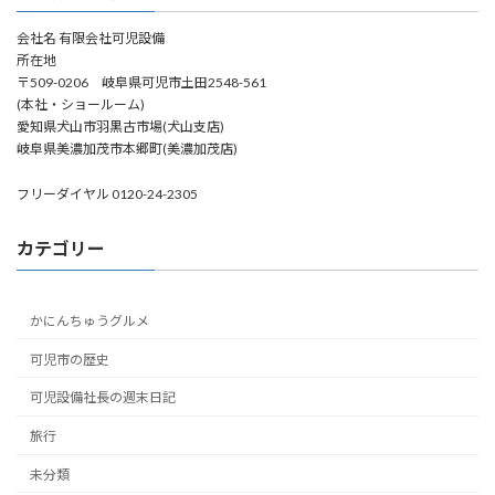
会社名 有限会社可児設備
所在地
〒509-0206 岐阜県可児市土田2548-561
(本社・ショールーム)
愛知県犬山市羽黒古市場(犬山支店)
岐阜県美濃加茂市本郷町(美濃加茂店)
フリーダイヤル 0120-24-2305
カテゴリー
かにんちゅうグルメ
可児市の歴史
可児設備社長の週末日記
旅行
未分類