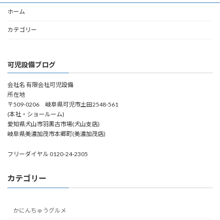
ホーム
カテゴリー
可児設備ブログ
会社名 有限会社可児設備
所在地
〒509-0206 岐阜県可児市土田2548-561
(本社・ショールーム)
愛知県犬山市羽黒古市場(犬山支店)
岐阜県美濃加茂市本郷町(美濃加茂店)
フリーダイヤル 0120-24-2305
カテゴリー
かにんちゅうグルメ