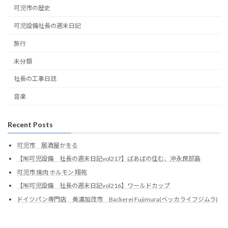
可児市の歴史
可児設備社長の週末日記
旅行
未分類
社長の工事日誌
音楽
Recent Posts
可児市 居酒屋かをる
【㈲可児設備 社長の週末日記vol217】ばあばの住む、沖永良部島
可児市 焼肉 ホルモン 翔苑
【㈲可児設備 社長の週末日記vol216】ワールドカップ
ドイツパン専門店 美濃加茂市 Backerei Fujimura(ベッカライフジムラ)