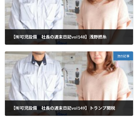
【㈲可児設備 社長の週末日記vol148】浅野撚糸
2025年4月5日
次の記事
【㈲可児設備 社長の週末日記vol149】トランプ関税
2025年4月12日