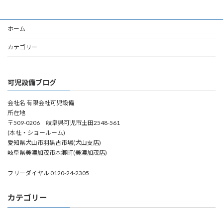
ホーム
カテゴリー
可児設備ブログ
会社名 有限会社可児設備
所在地
〒509-0206 岐阜県可児市土田2548-561
(本社・ショールーム)
愛知県犬山市羽黒古市場(犬山支店)
岐阜県美濃加茂市本郷町(美濃加茂店)
フリーダイヤル 0120-24-2305
カテゴリー