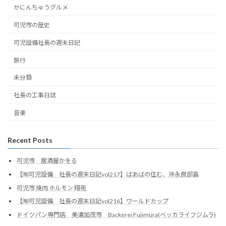
かにんちゅうグルメ
可児市の歴史
可児設備社長の週末日記
旅行
未分類
社長の工事日誌
音楽
Recent Posts
可児市 居酒屋かをる
【㈲可児設備 社長の週末日記vol217】ばあばの住む、沖永良部島
可児市 焼肉 ホルモン 翔苑
【㈲可児設備 社長の週末日記vol216】ワールドカップ
ドイツパン専門店 美濃加茂市 Backerei Fujimura(ベッカライフジムラ)