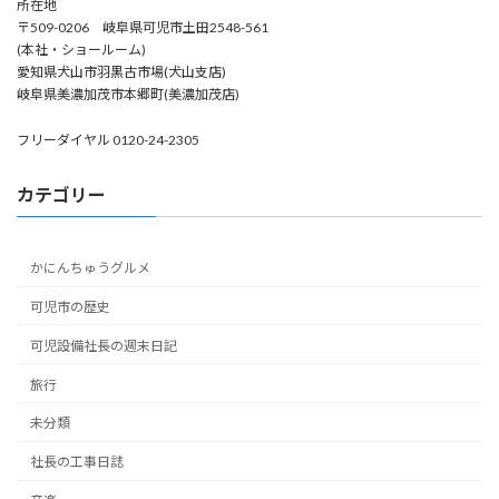
所在地
〒509-0206 岐阜県可児市土田2548-561
(本社・ショールーム)
愛知県犬山市羽黒古市場(犬山支店)
岐阜県美濃加茂市本郷町(美濃加茂店)
フリーダイヤル 0120-24-2305
カテゴリー
かにんちゅうグルメ
可児市の歴史
可児設備社長の週末日記
旅行
未分類
社長の工事日誌