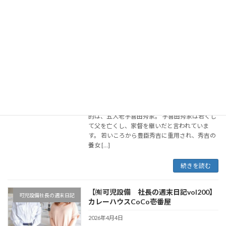
済では楽観論が広がっています。 アメリカの株
価 […]
続きを読む
【㈲可児設備 社長の週末日記vol201】
可児設備社長の週末日記
八丈島
2026年4月11日
八丈島 毎年恒例の顧問税理士と歴史の勉強のた
め、八丈島に行ってきました。 今回の勉強の目
的は、五大老宇喜田秀家。 宇喜田秀家は若くし
て父を亡くし、家督を継いだと言われていま
す。 若いころから豊臣秀吉に重用され、秀吉の
養女 […]
続きを読む
【㈲可児設備 社長の週末日記vol200】
可児設備社長の週末日記
カレーハウスCoCo壱番屋
2026年4月4日