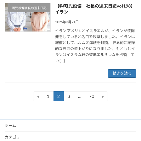
【㈱可児設備 社長の週末日記vol198】
可児設備社長の週末日記
イラン
2026年3月21日
イラン アメリカとイスラエルが、イランが核開
発をしていると名目で攻撃しました。 イランは
報復としてホルムズ海峡を封鎖。 世界的に記録
的な石油の値上がりになりました。 もともとイ
ランはイスラム教の聖地エルサレムを占領して
い […]
続きを読む
投
«
1
2
3
…
70
»
固
固
固
固
定
定
定
定
稿
ペ
ペ
ペ
ペ
ー
ー
ー
ー
の
ジ
ジ
ジ
ジ
ホーム
ペ
ー
カテゴリー