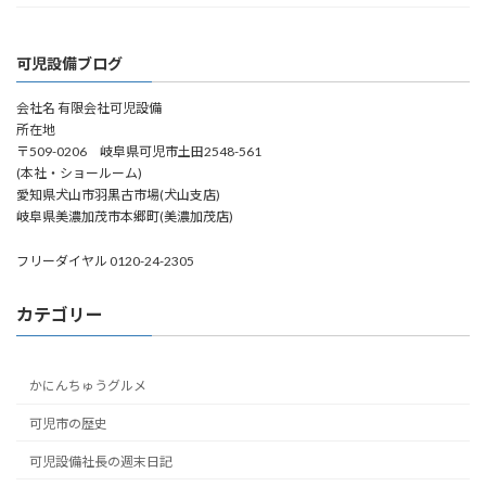
ジ
送
可児設備ブログ
り
会社名 有限会社可児設備
所在地
〒509-0206 岐阜県可児市土田2548-561
(本社・ショールーム)
愛知県犬山市羽黒古市場(犬山支店)
岐阜県美濃加茂市本郷町(美濃加茂店)
フリーダイヤル 0120-24-2305
カテゴリー
かにんちゅうグルメ
可児市の歴史
可児設備社長の週末日記