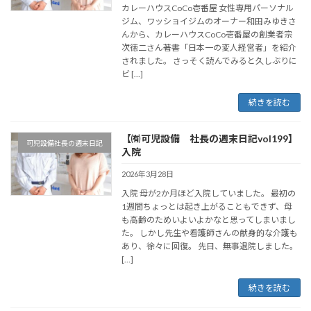
カレーハウスCoCo壱番屋 女性専用パーソナル
ジム、ワッショイジムのオーナー和田みゆきさ
んから、カレーハウスCoCo壱番屋の創業者宗
次徳二さん著書「日本一の変人経営者」を紹介
されました。 さっそく読んでみると久しぶりに
ビ […]
続きを読む
【㈲可児設備 社長の週末日記vol199】
可児設備社長の週末日記
入院
2026年3月28日
入院 母が2か月ほど入院していました。 最初の
1週間ちょっとは起き上がることもできず、母
も高齢のためいよいよかなと思ってしまいまし
た。 しかし先生や看護師さんの献身的な介護も
あり、徐々に回復。 先日、無事退院しました。
[…]
続きを読む